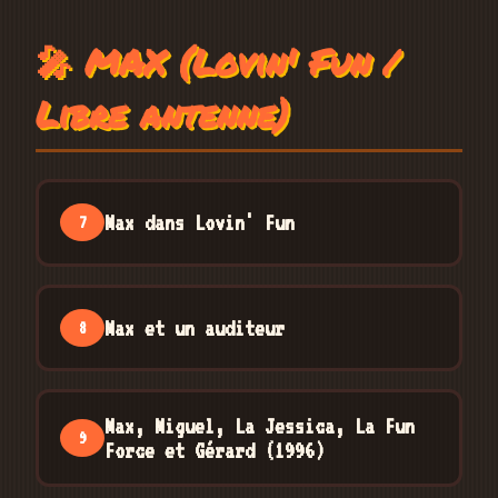
🎤 MAX (Lovin' Fun /
Libre antenne)
Max dans Lovin' Fun
7
Max et un auditeur
8
Max, Miguel, La Jessica, La Fun
9
Force et Gérard (1996)