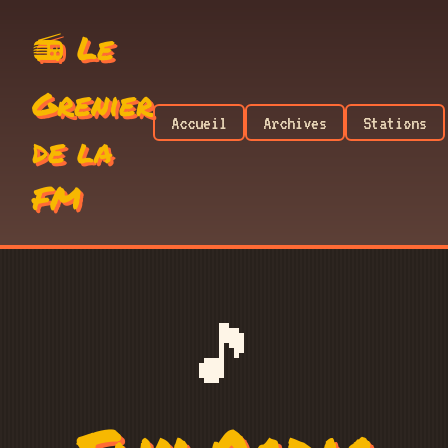
📻 Le
Grenier
Accueil
Archives
Stations
de la
FM
🎵