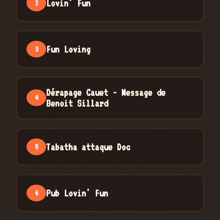
Lovin' Fun
2
Fun Loving
3
Dérapage Cauet - Message de
4
Benoit Sillard
Tabatha attaque Doc
5
Pub Lovin' Fun
6